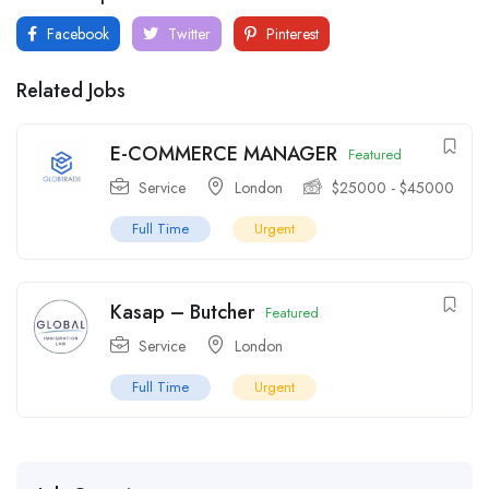
Facebook
Twitter
Pinterest
Related Jobs
E-COMMERCE MANAGER
Featured
Service
London
$
25000
-
$
45000
Full Time
Urgent
Kasap – Butcher
Featured
Service
London
Full Time
Urgent