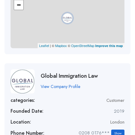
−
Leaflet
| ©
Mapbox
©
OpenStreetMap
Improve this map
Global Immigration Law
View Company Profile
categories:
Customer
Founded Date:
2019
Location:
London
Phone Number:
0208 0176***
Show