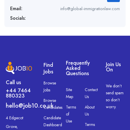
Email:
info@global-immigrationlaw.com
Socials:
Frequently
Join Us
Find
Asked
On
Jobs
Questions
Call us
Browse
We don’t
+44 7464
Site
Contact
Jobs
send spam
880323
Map
Us
so don’t
Browse
hello@job10.co.uk
worry.
Terms
About
Candidates
of
Us
4 Edgecot
Candidate
Use
Terms
Dashboard
Grove,